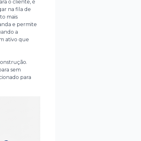
ra o cliente, é
ar na fila de
to mais
manda e permite
uando a
um ativo que
construção.
 para sem
icionado para