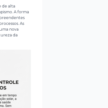
 de alta
pismo. A forma
rpreendentes
processos. As
m uma nova
tureza da