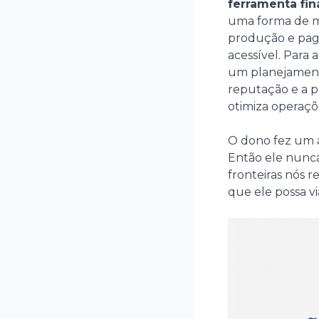
ferramenta fin
uma forma de mit
produção e pag
acessível. Para
um planejament
reputação e a p
otimiza operaçõe
O dono fez um 
Então ele nunca 
fronteiras nós 
que ele possa vi