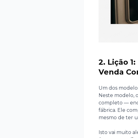
2. Lição 
Venda Co
Um dos modelos 
Neste modelo, o
completo — enq
fábrica. Ele co
mesmo de ter us
Isto vai muito 