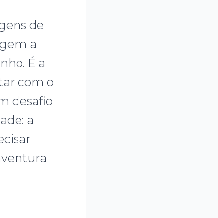
gens de
agem a
inho. É a
tar com o
um desafio
ade: a
ecisar
aventura