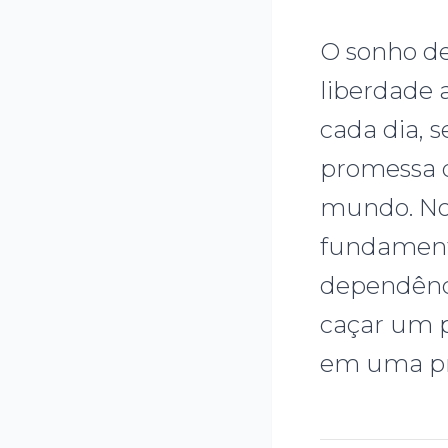
O sonho d
liberdade 
cada dia, s
promessa d
mundo. No 
fundamenta
dependênci
caçar um 
em uma pr