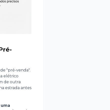
Pré-
de "pré-venda".
 elétrico
m de outra
na estrada antes
o uma